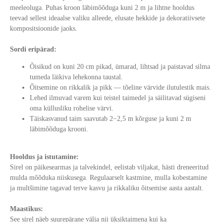
meeleoluga. Puhas kroon läbimõõduga kuni 2 m ja lihtne hooldus
teevad sellest ideaalse valiku alleede, elusate hekkide ja dekoratiivsete
kompositsioonide jaoks.
Sordi eripärad:
Õisikud on kuni 20 cm pikad, ümarad, lihtsad ja paistavad silma
tumeda läikiva lehekonna taustal.
Õitsemine on rikkalik ja pikk — tõeline värvide ilutulestik mais.
Lehed ilmuvad varem kui teistel taimedel ja säilitavad sügiseni
oma küllusliku rohelise värvi.
Täiskasvanud taim saavutab 2−2,5 m kõrguse ja kuni 2 m
läbimõõduga krooni.
Hooldus ja istutamine:
Sirel on päikesearmas ja talvekindel, eelistab viljakat, hästi dreneeritud
mulda mõõduka niiskusega. Regulaarselt kastmine, mulla kobestamine
ja multšimine tagavad terve kasvu ja rikkaliku õitsemise aasta aastalt.
Maastikus:
See sirel näeb suurepärane välja nii üksiktaimena kui ka