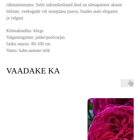
rühmaistutustes. Selle sidrunikollased õied on silmapaistev aksent
lehtlate, veekogude või sissepääsu juures, lisades aiale elegantsi
ja valgust.
Külmakindlus: kõrge
Valgustingimus: päike\poolvarjus
Istiku suurus: 80-100 cm
Vanus: kahe-aastane istik
VAADAKE KA