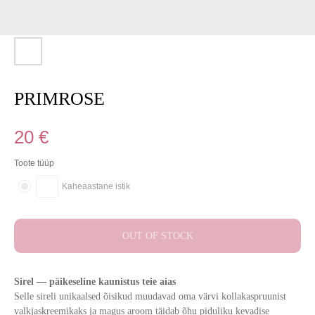
PRIMROSE
20
€
Toote tüüp
Kaheaastane istik
OUT OF STOCK
Sirel — päikeseline kaunistus teie aias
Selle sireli unikaalsed õisikud muudavad oma värvi kollakaspruunist
valkjaskreemikaks ja magus aroom täidab õhu piduliku kevadise