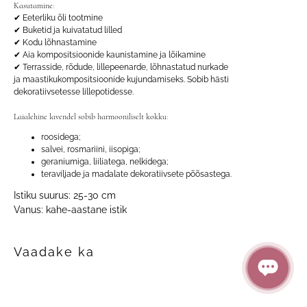
Kasutamine:
✔ Eeterliku õli tootmine
✔ Buketid ja kuivatatud lilled
✔ Kodu lõhnastamine
✔ Aia kompositsioonide kaunistamine ja lõikamine
✔ Terrasside, rõdude, lillepeenarde, lõhnastatud nurkade
ja maastikukompositsioonide kujundamiseks. Sobib hästi
dekoratiivsetesse lillepotidesse.
Laialehine lavendel sobib harmooniliselt kokku:
roosidega;
salvei, rosmariini, iisopiga;
geraniumiga, liiliatega, nelkidega;
teraviljade ja madalate dekoratiivsete põõsastega.
Istiku suurus: 25-30 cm
Vanus: kahe-aastane istik
Vaadake ka