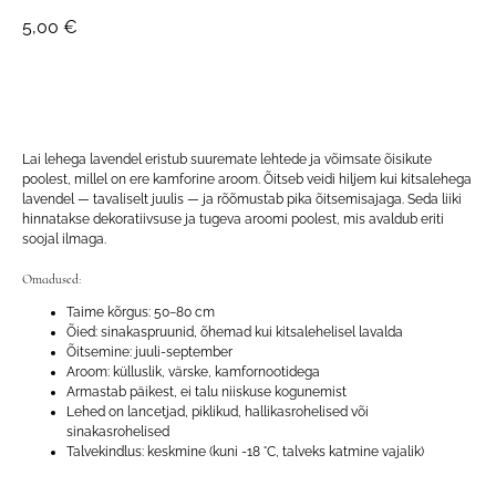
5,00
€
LISA OSTUKORVI
Lai lehega lavendel eristub suuremate lehtede ja võimsate õisikute
poolest, millel on ere kamforine aroom. Õitseb veidi hiljem kui kitsalehega
lavendel — tavaliselt juulis — ja rõõmustab pika õitsemisajaga. Seda liiki
hinnatakse dekoratiivsuse ja tugeva aroomi poolest, mis avaldub eriti
soojal ilmaga.
Omadused:
Taime kõrgus: 50−80 cm
Õied: sinakaspruunid, õhemad kui kitsalehelisel lavalda
Õitsemine: juuli-september
Aroom: külluslik, värske, kamfornootidega
Armastab päikest, ei talu niiskuse kogunemist
Lehed on lancetjad, piklikud, hallikasrohelised või
sinakasrohelised
Talvekindlus: keskmine (kuni -18 °C, talveks katmine vajalik)