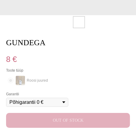
GUNDEGA
8
€
Toote tüüp
Roosi juured
Garantii
OUT OF STOCK