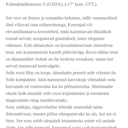
Külmakindlustsoon: 6 (USDA), (-17° kuni -23°C).
See roos on õrnuse ja romantika kehastus, mille vanamoelised
õied võluvad oma rafineeritusega. Kreemjad või
elevandiluukarva kroonlehed, mida kaunistavad rikkalikult
roosad servad, noogutavad graatsiliselt, luues elegantse
välimuse. Eriti silmatorkav on kroonleheservade intensiivne
toon, mis kontrasteerub kaunilt põhivärviga. Roosi üldine toon
on dünaamiline: kohati on õie keskosa roosakam, samas kui
servad muutuvad lumivalgeks.
Selle roosi lõhn on kerge, täiendades peenelt selle võrratut ilu.
Selle kompaktne, hästi harunenud kasvukuju võimaldab seda
kasvatada nii roniroosina kui ka põõsasroosina. Minimaalne
okaste hulk muudab selle roosi kujundamise ja toestamise
mugavamaks ning nauditavamaks.
Suur, nahkjas, sügavroheline lehestik suurendab taime
dekoratiivsust, muutes põõsa silmapaistvaks ka siis, kui see ei
õitse. See roos sobib ideaalselt istutamiseks seinte või aedade
äärde, kus selle tugevaid, harunenud varsi saab horisontaalselt