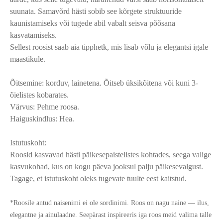
suunata. Samavõrd hästi sobib see kõrgete struktuuride
kaunistamiseks või tugede abil vabalt seisva põõsana
kasvatamiseks.
Sellest roosist saab aia tipphetk, mis lisab võlu ja elegantsi igale
maastikule.
Õitsemine: korduv, lainetena. Õitseb üksikõitena või kuni 3-
õielistes kobarates.
Värvus: Pehme roosa.
Haiguskindlus: Hea.
Istutuskoht:
Roosid kasvavad hästi päikesepaistelistes kohtades, seega valige
kasvukohad, kus on kogu päeva jooksul palju päikesevalgust.
Tagage, et istutuskoht oleks tugevate tuulte eest kaitstud.
*Roosile antud naisenimi ei ole sordinimi. Roos on nagu naine — ilus,
elegantne ja ainulaadne. Seepärast inspireeris iga roos meid valima talle