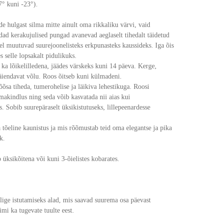
° kuni -23°).
de hulgast silma mitte ainult oma rikkaliku värvi, vaid
dad kerakujulised pungad avanevad aeglaselt tihedalt täidetud
rel muutuvad suurejoonelisteks erkpunasteks kaussideks. Iga õis
 selle lopsakalt pidulikuks.
ka lõikelilledena, jäädes värskeks kuni 14 päeva. Kerge,
äiendavat võlu. Roos õitseb kuni külmadeni.
õsa tiheda, tumerohelise ja läikiva lehestikuga. Roosi
akindlus ning seda võib kasvatada nii aias kui
. Sobib suurepäraselt üksikistutuseks, lillepeenardesse
ia tõeline kaunistus ja mis rõõmustab teid oma elegantse ja pika
k.
 üksikõitena või kuni 3-õielistes kobarates.
lige istutamiseks alad, mis saavad suurema osa päevast
imi ka tugevate tuulte eest.