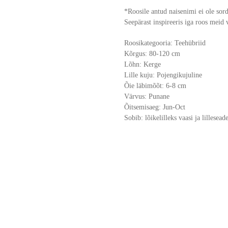
*Roosile antud naisenimi ei ole sor
Seepärast inspireeris iga roos meid 
Roosikategooria: Teehübriid
Kõrgus: 80-120 cm
Lõhn: Kerge
Lille kuju: Pojengikujuline
Õie läbimõõt: 6-8 cm
Värvus: Punane
Õitsemisaeg: Jun-Oct
Sobib: lõikelilleks vaasi ja lillesead