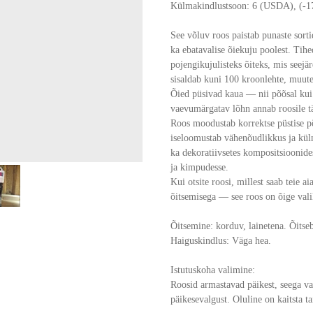
Külmakindlustsoon: 6 (USDA), (-17
See võluv roos paistab punaste sorti
ka ebatavalise õiekuju poolest. Tihe
pojengikujulisteks õiteks, mis seejä
sisaldab kuni 100 kroonlehte, muutes
Õied püsivad kaua — nii põõsal kui 
vaevumärgatav lõhn annab roosile t
Roos moodustab korrektse püstise põ
iseloomustab vähenõudlikkus ja külm
ka dekoratiivsetes kompositsioonides
ja kimpudesse.
Kui otsite roosi, millest saab teie a
õitsemisega — see roos on õige vali
Õitsemine: korduv, lainetena. Õitseb
Haiguskindlus: Väga hea.
Istutuskoha valimine:
Roosid armastavad päikest, seega va
päikesevalgust. Oluline on kaitsta ta