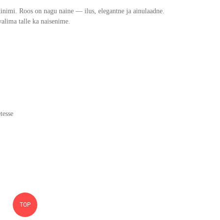
dinimi. Roos on nagu naine — ilus, elegantne ja ainulaadne.
valima talle ka naisenime.
etesse
TOP