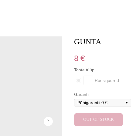
GUNTA
8
€
Toote tüüp
Roosi juured
Garantii
OUT OF STOCK