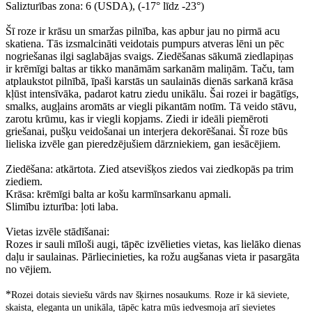
Salizturības zona: 6 (USDA), (-17° līdz -23°)
Šī roze ir krāsu un smaržas pilnība, kas apbur jau no pirmā acu
skatiena. Tās izsmalcināti veidotais pumpurs atveras lēni un pēc
nogriešanas ilgi saglabājas svaigs. Ziedēšanas sākumā ziedlapiņas
ir krēmīgi baltas ar tikko manāmām sarkanām maliņām. Taču, tam
atplaukstot pilnībā, īpaši karstās un saulainās dienās sarkanā krāsa
kļūst intensīvāka, padarot katru ziedu unikālu. Šai rozei ir bagātīgs,
smalks, augļains aromāts ar viegli pikantām notīm. Tā veido stāvu,
zarotu krūmu, kas ir viegli kopjams. Ziedi ir ideāli piemēroti
griešanai, pušķu veidošanai un interjera dekorēšanai. Šī roze būs
lieliska izvēle gan pieredzējušiem dārzniekiem, gan iesācējiem.
Ziedēšana: atkārtota. Zied atsevišķos ziedos vai ziedkopās pa trim
ziediem.
Krāsa: krēmīgi balta ar košu karmīnsarkanu apmali.
Slimību izturība: ļoti laba.
Vietas izvēle stādīšanai:
Rozes ir sauli mīloši augi, tāpēc izvēlieties vietas, kas lielāko dienas
daļu ir saulainas. Pārliecinieties, ka rožu augšanas vieta ir pasargāta
no vējiem.
*
Rozei dotais sieviešu vārds nav šķirnes nosaukums. Roze ir kā sieviete,
skaista, eleganta un unikāla, tāpēc katra mūs iedvesmoja arī sievietes