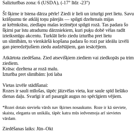
Salizturības zona: 6 (USDA), (-17° līdz -23°)
Šī šķirne ir īstena dārza pērle! Ziedi ir lieli un izturīgi pret lietu. Savu
krāšņumu tie atklāj toņu pārejās — spilgti dzeltenais mijas
ar krēmkrāsu, ziedlapu malas iezīmējot spilgti rozā. Tas padara šo
šķirni par īstu atradumu dārzniekiem, kuri puķu dobē vēlas radīt
izteiksmīgu akcentu. Turklāt lielo ziedu izturība pret lietu
un slimībām, to vienkāršā kopšana padara šo rozi par ideālu izvēli
gan pieredzējušiem ziedu audzētājiem, gan iesācējiem.
Atkārtota ziedēšana. Zied atsevišķiem ziediem vai ziedkopās pa trim
ziediem.
Krāsa: dzeltena ar rozā malu.
Izturība pret slimībām: ļoti laba
Vietas izvēle stādīšanai:
Rozes ir sauli mīlošas, tāpēc jāizvēlas vieta, kur saule spīd lielāko
dienas daļu. Svarīgi ir arī pasargāt augus no spēcīgiem vējiem.
*Rozei dotais sieviešu vārds nav šķirnes nosaukums. Roze ir kā sieviete,
skaista, eleganta un unikāla, tāpēc katra mūs iedvesmoja arī sievietes
vārdam.
Ziedēšanas laiks: Jūn–Okt