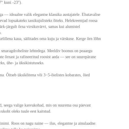
° kuni -23°).
ga — ideaalne valik elegantse klassika austajatele. Ebatavalise
vad lopsakateks tassikujulisteks õiteks. Helekreemjad roosa
k-järgult õrna virsikuvärvi, samas kui alumistel
n.
kelillena kaua, säilitades oma kuju ja värskuse. Kerge õrn lõhn
te smaragdroheliste lehtedega. Meeldiv boonus on peaaegu
te õrnast ja rafineeritud roosist aeda — see on suurepärane
ks, ühe- ja üksikistutuseks.
na. Õitseb üksikõitena või 3−5-õielistes kobarates, õied
d, seega valige kasvukohad, mis on suurema osa päevast
vukoht oleks tuule eest kaitstud.
dinimi. Roos on nagu naine — ilus, elegantne ja ainulaadne.