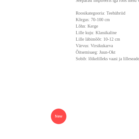
Seepärast inspireeris iga roos meid 
Roosikategooria: Teehübriid
Kõrgus: 70-100 cm
Lõhn: Kerge
Lille kuju: Klassikaline
Lille läbimõõt: 10-12 cm
Värvus: Virsikukarva
Õitsemisaeg: Juun-Okt
Sobib: lõikelilleks vaasi ja lillesead
New