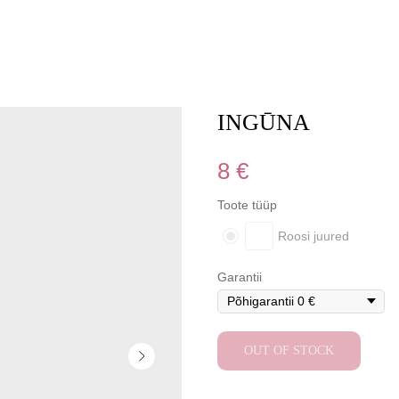
INGŪNA
8
€
Toote tüüp
Roosi juured
Garantii
OUT OF STOCK