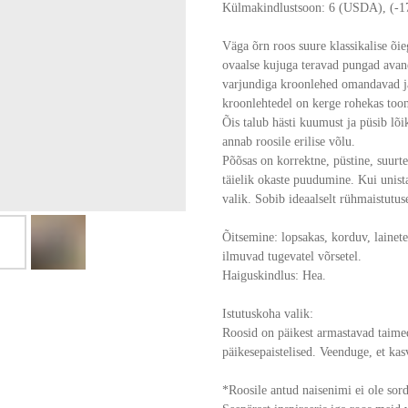
Külmakindlustsoon: 6 (USDA), (-17
Väga õrn roos suure klassikalise õie
ovaalse kujuga teravad pungad avane
varjundiga kroonlehed omandavad jär
kroonlehtedel on kerge rohekas too
Õis talub hästi kuumust ja püsib lõi
annab roosile erilise võlu.
Põõsas on korrektne, püstine, suur
täielik okaste puudumine. Kui unista
valik. Sobib ideaalselt rühmaistutuse
Õitsemine: lopsakas, korduv, lainete
ilmuvad tugevatel võrsetel.
Haiguskindlus: Hea.
Istutuskoha valik:
Roosid on päikest armastavad taime
päikesepaistelised. Veenduge, et kas
*Roosile antud naisenimi ei ole sor