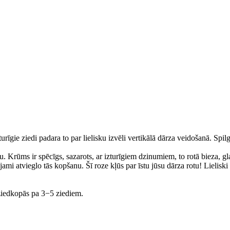
urīgie ziedi padara to par lielisku izvēli vertikālā dārza veidošanā. Spil
. Krūms ir spēcīgs, sazarots, ar izturīgiem dzinumiem, to rotā bieza, gl
ojami atvieglo tās kopšanu. Šī roze kļūs par īstu jūsu dārza rotu! Lielis
 ziedkopās pa 3−5 ziediem.