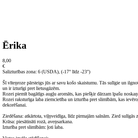
Ērika
8,00
€
Salizturības zona: 6 (USDA), (-17° līdz -23°)
Šī vīteņroze pārsteigs jūs ar savu košo skaistumu. Tās sulīgie un ilgnot
un ir izturīgi pret lietusgāzēm.
Rozei piemīt bagātīgs augļu aromāts, kas piešķir dārzam īpašu noskaņu
Rozei raksturīga laba ziemcietība un izturība pret slimībām, kas ievēr
dekorēšanai.
Ziedēšana: atkārtota, viļņveidīga, līdz pirmajām salnām. Zied sulīgās
Krāsa: piesātināti rozā, aveņsarkana.
Izturība pret slimībām: ļoti laba.