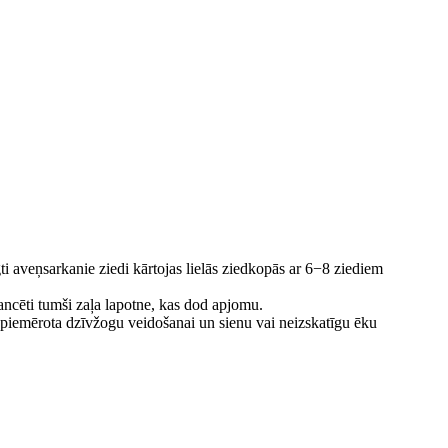
gti aveņsarkanie ziedi kārtojas lielās ziedkopās ar 6−8 ziediem
ancēti tumši zaļa lapotne, kas dod apjomu.
ki piemērota dzīvžogu veidošanai un sienu vai neizskatīgu ēku