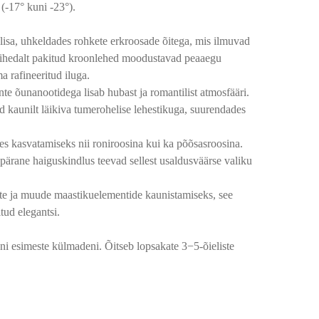
-17° kuni -23°).
n lisa, uhkeldades rohkete erkroosade õitega, mis ilmuvad
 Tihedalt pakitud kroonlehed moodustavad peaaegu
 rafineeritud iluga.
e õunanootidega lisab hubast ja romantilist atmosfääri.
d kaunilt läikiva tumerohelise lehestikuga, suurendades
des kasvatamiseks nii roniroosina kui ka põõsasroosina.
epärane haiguskindlus teevad sellest usaldusväärse valiku
arte ja muude maastikuelementide kaunistamiseks, see
tud elegantsi.
ni esimeste külmadeni. Õitseb lopsakate 3−5-õieliste