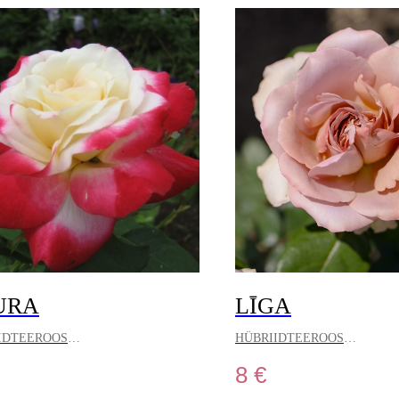
URA
LĪGA
IDTEEROOS
HÜBRIIDTEEROOS
8
€
 on värvi ja lõhna täiuslikkus, mis
See roos lummab oma erakordse i
imesest pilgust. Selle kaunilt vormitud
unustamatu mulje. Selle värvi ja