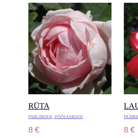
RŪTA
LA
PARGIROOS, PÕÕSASROOS
HÜBRI
8
€
8
€
Tõeliselt muljetavaldavate õitega roos, mille
See roos
läbimõõt võib ulatuda kuni 16 cm-ni. Selle
võlub es