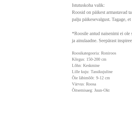
Istutuskoha valik:
Roosid on päikest armastavad ta
palju päikesevalgust. Tagage, et 
*Roosile antud naisenimi ei ole
ja ainulaadne. Seepärast inspiree
Roosikategooria: Roniroos
Kõrgus: 150-200 cm
Lõhn: Keskmine
Lille kuju: Tassikujuline
Õie läbimõõt: 9-12 cm
Värvus: Roosa
Õitsemisaeg: Juun-Okt