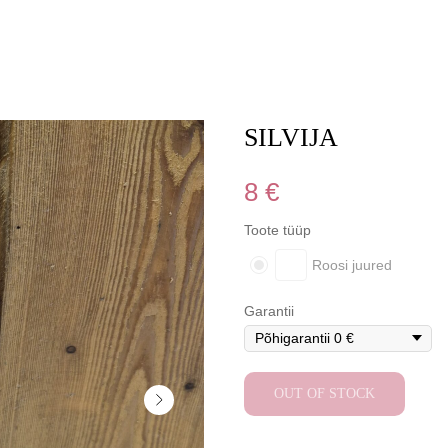
SILVIJA
8
€
Toote tüüp
Roosi juured
Garantii
OUT OF STOCK