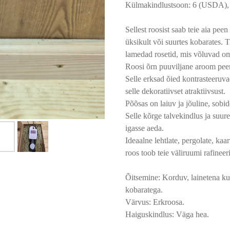
Külmakindlustsoon: 6 (USDA), (
Sellest roosist saab teie aia pee
üksikult või suurtes kobarates.
lamedad rosetid, mis võluvad oma
Roosi õrn puuviljane aroom peent
Selle erksad õied kontrasteeruva
selle dekoratiivset atraktiivsust.
Põõsas on laiuv ja jõuline, sobi
Selle kõrge talvekindlus ja suur
igasse aeda.
Ideaalne lehtlate, pergolate, ka
roos toob teie väliruumi rafineeri
Õitsemine: Korduv, lainetena ku
kobaratega.
Värvus: Erkroosa.
Haiguskindlus: Väga hea.