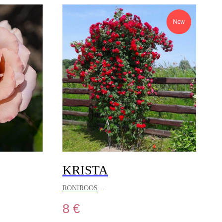
New
KRISTA
RONIROOS
8
€
luga, jättes
See roniroos on jõu ja elegantsi kehastus,
 kuju
ühendades talvekindluse ning teehübriidrooside