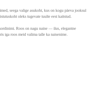
imed, seega valige asukoht, kus on kogu päeva jooksul
istutuskoht oleks tugevate tuulte eest kaitstud.
 sordinimi. Roos on nagu naine — ilus, elegantne
ris iga roos meid valima talle ka naisenime.