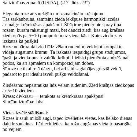
Salizturības zona: 6 (USDA), (-17° līdz -23°)
Eleganta roze ar sarežģītu un izsmalcinātu krāsojumu.
Tās sarkanbrūnā, samtainā zieda iekšpuse harmoniski izceļas
ar maigo krēmkrāsas apakštoni. Šī šķirne pieder pie spray tipa
rozēm, kurām raksturīgi mazi, bet daudzi ziedi, kas aug krāšņās
ziedkopās pa 5−10 pumpuriem uz viena kāta. Katrs ziedu zars
izskatās kā pušķis!
Roze nepārtraukti zied līdz vēlam rudenim, veidojot kompaktu
vidēja augstuma krūmu. Tā izskatās iespaidīgi grupu stādījumos,
īpaši, ja vienkopus ir vairāki krūmi. Lieliski piemērota audzēšanai
podos, kā arī apmalēm un kompozīcijām dobēs.
Šī roze ne tikai rotā dārzu, bet arī labi saglabājas grieztā veidā,
padarot to par ideālu izvēli pušķu veidošanai.
Ziedēšana: nepārtraukta līdz vēlam rudenim. Zied krāšņās ziedkopās
ar 5−10 ziediem.
Krāsa: divkrāsu — terakota ar krēmkrāsas apakšpusi.
Slimību izturība: laba.
Vietas izvēle stādīšanai:
Rozes ir sauli mīloši augi, tāpēc izvēlieties vietas, kas lielāko dienas
daļu ir saulainas. Pārliecinieties, ka rožu augšanas vieta ir pasargāta
no vējiem.