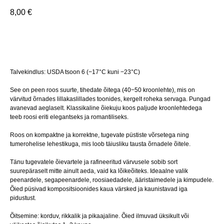
8,00
€
LISA OSTUKORVI
Talvekindlus: USDA tsoon 6 (−17°C kuni −23°C)
See on peen roos suurte, tihedate õitega (40−50 kroonlehte), mis on
värvitud õrnades lillakaslillades toonides, kergelt roheka servaga. Pungad
avanevad aeglaselt. Klassikaline õiekuju koos paljude kroonlehtedega
teeb roosi eriti elegantseks ja romantiliseks.
Roos on kompaktne ja korrektne, tugevate püstiste võrsetega ning
tumerohelise lehestikuga, mis loob täiusliku tausta õrnadele õitele.
Tänu tugevatele õievartele ja rafineeritud värvusele sobib sort
suurepäraselt mitte ainult aeda, vaid ka lõikeõiteks. Ideaalne valik
peenardele, segapeenardele, roosiaedadele, ääristaimedele ja kimpudele.
Õied püsivad kompositsioonides kaua värsked ja kaunistavad iga
pidustust.
Õitsemine: korduv, rikkalik ja pikaajaline. Õied ilmuvad üksikult või