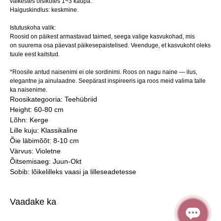
väikestes õisikutes 1−3 kaupa.
Haiguskindlus: keskmine.
Istutuskoha valik:
Roosid on päikest armastavad taimed, seega valige kasvukohad, mis
on suurema osa päevast päikesepaistelised. Veenduge, et kasvukoht oleks
tuule eest kaitstud.
*Roosile antud naisenimi ei ole sordinimi. Roos on nagu naine — ilus,
elegantne ja ainulaadne. Seepärast inspireeris iga roos meid valima talle
ka naisenime.
Roosikategooria: Teehübriid
Height: 60-80 cm
Lõhn: Kerge
Lille kuju: Klassikaline
Õie läbimõõt: 8-10 cm
Värvus: Violetne
Õitsemisaeg: Juun-Okt
Sobib: lõikelilleks vaasi ja lilleseadetesse
Vaadake ka