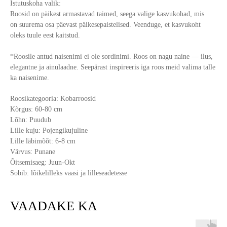
Istutuskoha valik:
Roosid on päikest armastavad taimed, seega valige kasvukohad, mis
on suurema osa päevast päikesepaistelised. Veenduge, et kasvukoht
oleks tuule eest kaitstud.
*Roosile antud naisenimi ei ole sordinimi. Roos on nagu naine — ilus,
elegantne ja ainulaadne. Seepärast inspireeris iga roos meid valima talle
ka naisenime.
Roosikategooria: Kobarroosid
Kõrgus: 60-80 cm
Lõhn: Puudub
Lille kuju: Pojengikujuline
Lille läbimõõt: 6-8 cm
Värvus: Punane
Õitsemisaeg: Juun-Okt
Sobib: lõikelilleks vaasi ja lilleseadetesse
VAADAKE KA