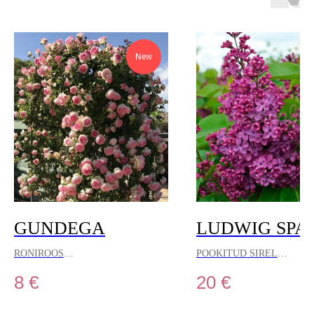
New
GUNDEGA
LUDWIG SPA
RONIROOS
POOKITUD SIREL
8
€
20
€
See roos on õrnuse ja romantika
See sirel on silmapaistev oma
kehastus, mille vanamoelised õied
tumelilla õisikute ja võimsa l
võluvad oma rafineeritusega.
võraga, mis loob aias väljend