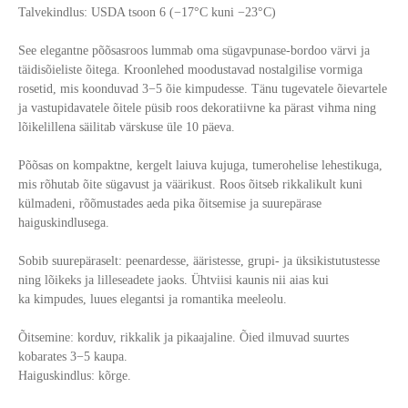
Talvekindlus: USDA tsoon 6 (−17°C kuni −23°C)
See elegantne põõsasroos lummab oma sügavpunase-bordoo värvi ja
täidisõieliste õitega. Kroonlehed moodustavad nostalgilise vormiga
rosetid, mis koonduvad 3−5 õie kimpudesse. Tänu tugevatele õievartele
ja vastupidavatele õitele püsib roos dekoratiivne ka pärast vihma ning
lõikelillena säilitab värskuse üle 10 päeva.
Põõsas on kompaktne, kergelt laiuva kujuga, tumerohelise lehestikuga,
mis rõhutab õite sügavust ja väärikust. Roos õitseb rikkalikult kuni
külmadeni, rõõmustades aeda pika õitsemise ja suurepärase
haiguskindlusega.
Sobib suurepäraselt: peenardesse, ääristesse, grupi- ja üksikistutustesse
ning lõikeks ja lilleseadete jaoks. Ühtviisi kaunis nii aias kui
ka kimpudes, luues elegantsi ja romantika meeleolu.
Õitsemine: korduv, rikkalik ja pikaajaline. Õied ilmuvad suurtes
kobarates 3−5 kaupa.
Haiguskindlus: kõrge.