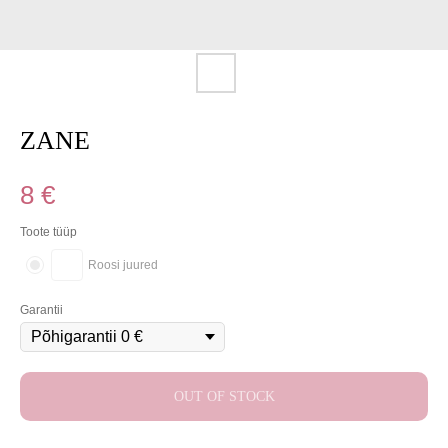
ZANE
8
€
Toote tüüp
Roosi juured
Garantii
OUT OF STOCK