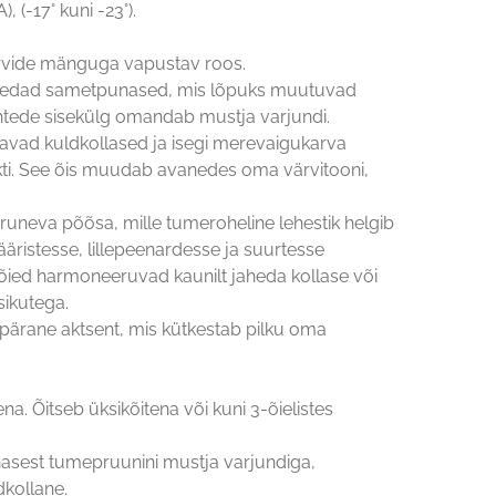
 (-17° kuni -23°).
ärvide mänguga vapustav roos.
umedad sametpunased, mis lõpuks muutuvad
tede sisekülg omandab mustja varjundi.
ravad kuldkollased ja isegi merevaigukarva
ti. See õis muudab avanedes oma värvitooni,
uneva põõsa, mille tumeroheline lehestik helgib
 ääristesse, lillepeenardesse ja suurtesse
ied harmoneeruvad kaunilt jaheda kollase või
sikutega.
epärane aktsent, mis kütkestab pilku oma
na. Õitseb üksikõitena või kuni 3-õielistes
asest tumepruunini mustja varjundiga,
dkollane.