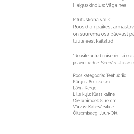
Haiguskindlus: Väga hea.
Istutuskoha valik:
Roosid on päikest armastav
on suurema osa päevast päi
tuule eest kaitstud.
*Roosile antud naisenimi ei ole
ja ainulaadne. Seepärast inspir
Roosikategooria: Teehübriid
Kõrgus: 80-120 cm
Lõhn: Kerge
Lille kuju: Klassikaline
Õie läbimõõt: 8-10 cm
Värvus: Kahevärviline
Õitsemisaeg: Juun-Okt