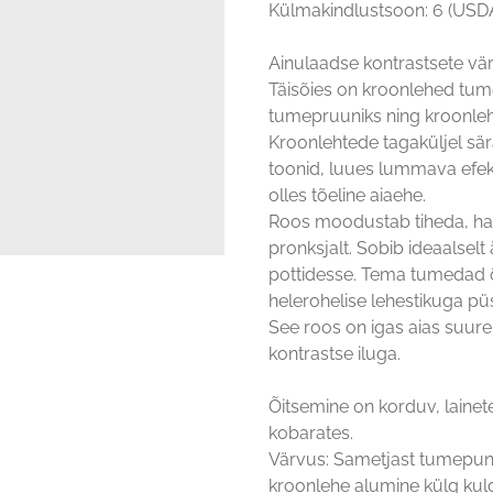
Külmakindlustsoon: 6 (USDA),
Ainulaadse kontrastsete v
Täisõies on kroonlehed t
tumepruuniks ning kroonleh
Kroonlehtede tagaküljel sä
toonid, luues lummava efek
olles tõeline aiaehe.
Roos moodustab tiheda, har
pronksjalt. Sobib ideaalselt
pottidesse. Tema tumedad õ
helerohelise lehestikuga pü
See roos on igas aias suur
kontrastse iluga.
Õitsemine on korduv, lainete
kobarates.
Värvus: Sametjast tumepun
kroonlehe alumine külg kul