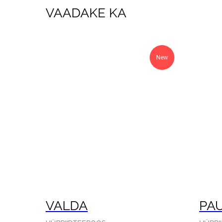
VAADAKE KA
New
VALDA
PA