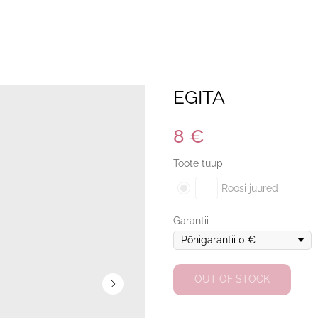
EGITA
8
€
Toote tüüp
Roosi juured
Garantii
OUT OF STOCK