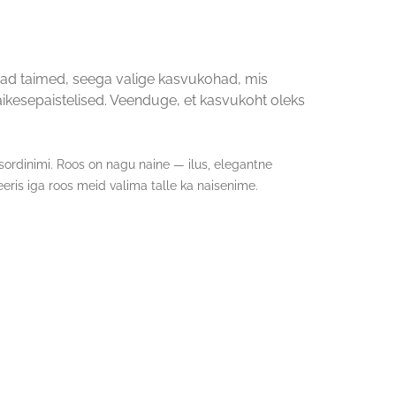
ad taimed, seega valige kasvukohad, mis
kesepaistelised. Veenduge, et kasvukoht oleks
 sordinimi. Roos on nagu naine — ilus, elegantne
eeris iga roos meid valima talle ka naisenime.