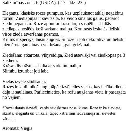
Salizturības zona: 6 (USDA), (-17° līdz -23°)
Elegants, klasisks rozes pumpurs, kas uzplaukstot atklāj negaidītu
formu. Ziedlapiņas ir savītas tā, ka veido smailus galus, padarot
ziedu neparastu. Roze apbur ar krasu toņu saspēli — baltās
ziedlapas noslēdz koši sarkana maliņa. Kontrasts izskatās lieliski
visos zieda atvēršanās posmos.
Krūms ir spēcīgs, taisni augošs. Šī roze ir ļoti dekoratīva un lieliski
piemērota gan ainavu veidošanai, gan griešanai.
Ziedēšana: atkārtota, viļņveidīga. Zied atsevišķi vai ziedkopās pa 3
ziediem.
Krāsa: divkrāsu — balta ar sarkanu maliņu.
Slimību izturība: ļoti laba
Vietas izvēle stādīšanai:
Rozes ir sauli mīloši augi, tāpēc izvēlieties vietas, kas lielāko dienas
daļu ir saulainas. Pārliecinieties, ka rožu augšanas vieta ir pasargāta
no vējiem.
*Rozei dotais sieviešu vārds nav šķirnes nosaukums. Roze ir kā sieviete,
skaista, eleganta un unikāla, tāpēc katra mūs iedvesmoja arī sievietes
vārdam.
Aromāts: Viegls