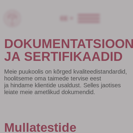
ЕЕ
DOKUMENTATSIOON
JA SERTIFIKAADID
Meie puukoolis on kõrged kvaliteedistandardid,
hoolitseme oma taimede tervise eest
ja hindame klientide usaldust. Selles jaotises
leiate meie ametlikud dokumendid.
Mullatestide
tulemused
Jälgime regulaarselt mulla seisundit, milles
meie istikud kasvavad. Ametlik aruanne
on lisatud allpool. Dokumentide koopiaid saate
taotleda, saates meile sõnumi veebilehel oleva
kontaktvormi kaudu.