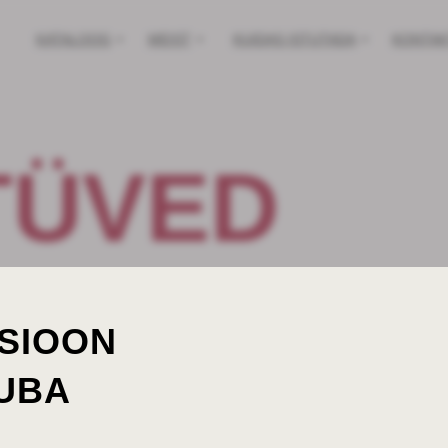
KATALOOG
MEIST
KUIDAS ISTUTADA
KONTAK
TÜVED
SIOON
JUBA