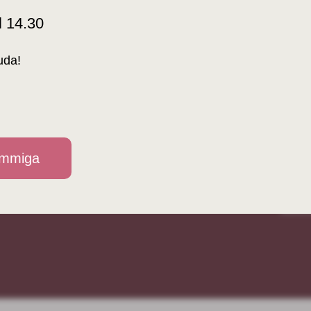
l 14.30
INFO@USMASROZES.LV
KATA
MEIST
uda!
DOKU
LÄTI 
MEED
ammiga
KUIDA
KONTA