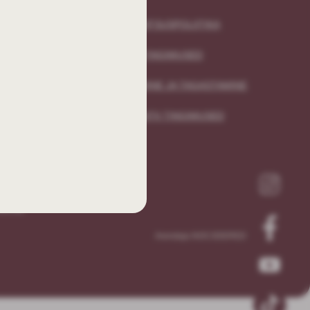
LOOG
PRIVAATSUSPOLIITIKA
OSTUTINGIMUSED
MENTATSIOON
SAATMINE JA TAGASTAMINE
AIANDUSÜHING
GARANTII TINGIMUSED
IA
S ISTUTADA
KTID
Arendaja NOCODERED