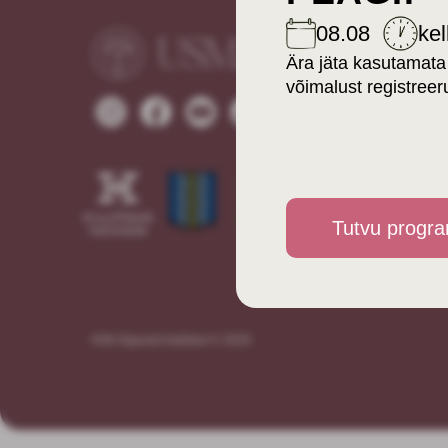
08.08
kel
Ära jäta kasutamata
võimalust registreer
Tutvu progr
Kõik õigused kaitstud © 2026